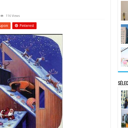
116 Views
upon
Pinterest
Sélec