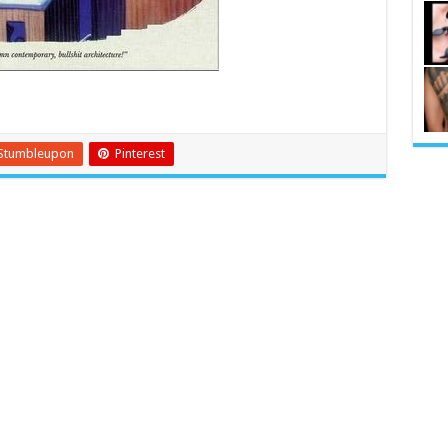
Stumbleupon
Pinterest