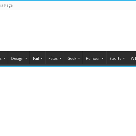
ia Page
s
Design
Fail
Fêtes
Geek
Humour
Sports
WT