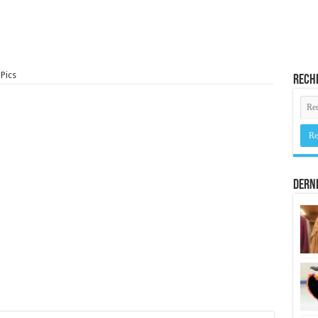
Pics
Rech
Derni