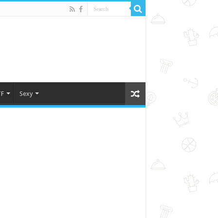
F
Sexy