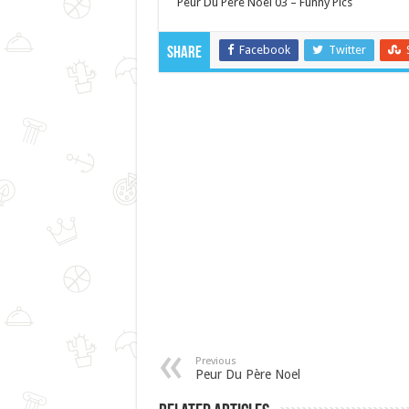
Peur Du Pere Noel 03 – Funny Pics
Facebook
Twitter
Share
Previous
Peur Du Père Noel