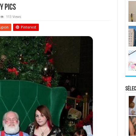
y Pics
113 Views
upon
Pinterest
Sélec