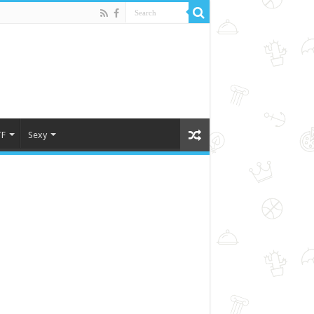
F
Sexy