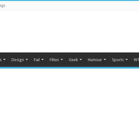
age
s
Design
Fail
Fêtes
Geek
Humour
Sports
WT