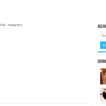
 03 – Funny Pics
Rech
Derni