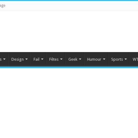
age
s
Design
Fail
Fêtes
Geek
Humour
Sports
WT