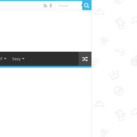
F
Sexy