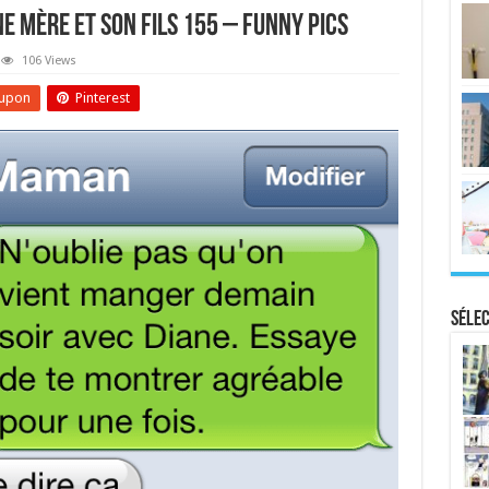
e Mère Et Son Fils 155 – Funny Pics
106 Views
upon
Pinterest
Sélec