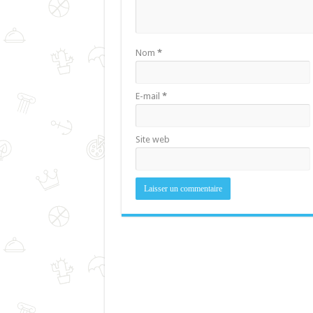
Nom
*
E-mail
*
Site web