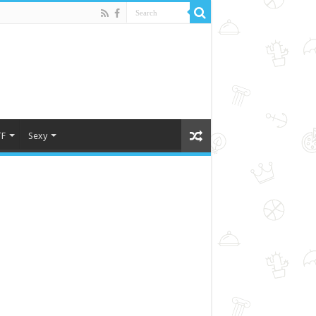
F
Sexy