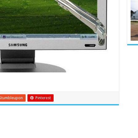
Stumbleupon
Pinterest