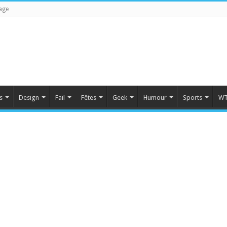
age
s
Design
Fail
Fêtes
Geek
Humour
Sports
WT