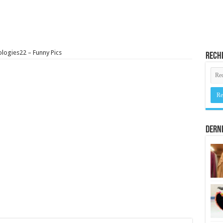
logies22 – Funny Pics
Rech
Derni