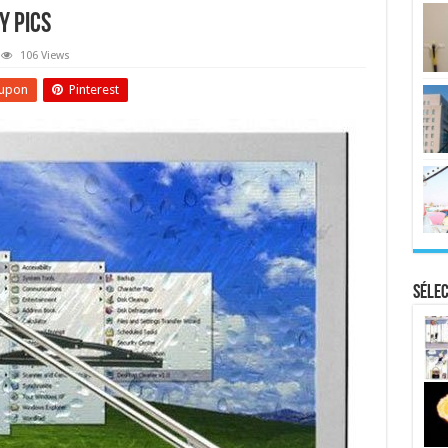
y Pics
106 Views
upon
Pinterest
Sélec