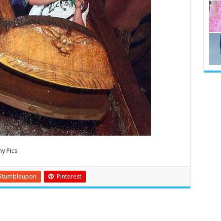
y Pics
Stumbleupon
Pinterest