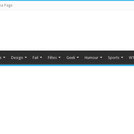
ia Page
s
Design
Fail
Fêtes
Geek
Humour
Sports
WT