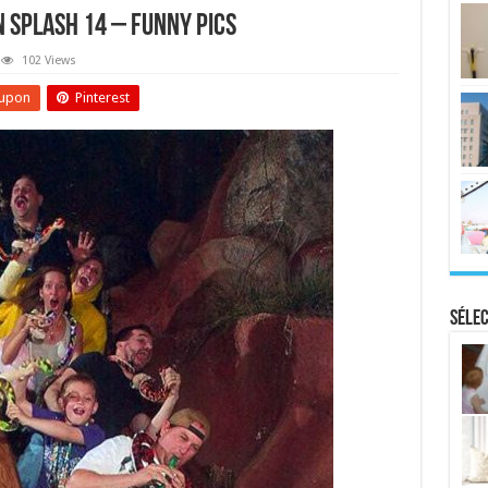
 Splash 14 – Funny Pics
102 Views
upon
Pinterest
Sélec