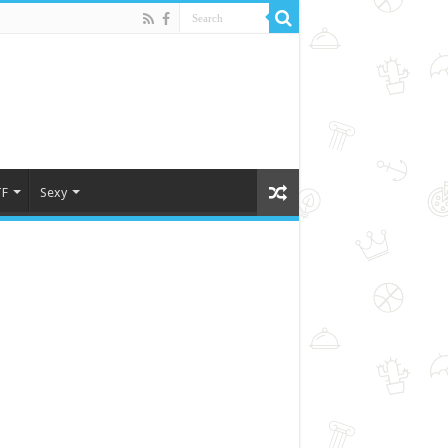
F
Sexy