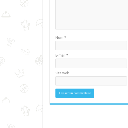
Nom
*
E-mail
*
Site web