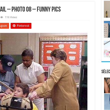
ail – Photo 08 – Funny Pics
116 Views
upon
Pinterest
Sélec