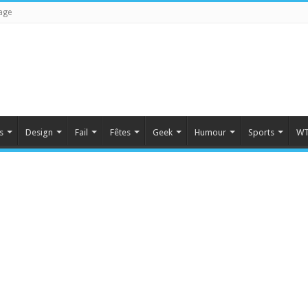
age
s
Design
Fail
Fêtes
Geek
Humour
Sports
WT