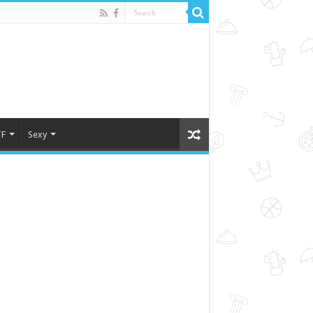
F
Sexy