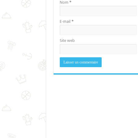
Nom
*
E-mail
*
Site web