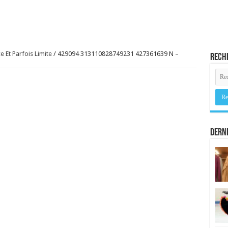
 Et Parfois Limite
/
429094 313110828749231 427361639 N –
Rech
Derni