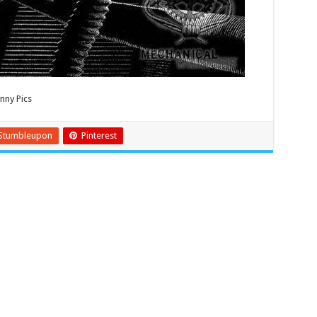
ny Pics
Stumbleupon
Pinterest