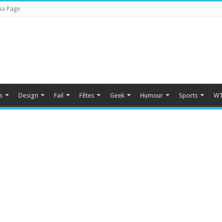
ia Page
s
Design
Fail
Fêtes
Geek
Humour
Sports
WT