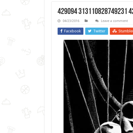
429094 313110828749231 42
04/23/2016
Leave a comment
Facebook
Twitter
Stumble