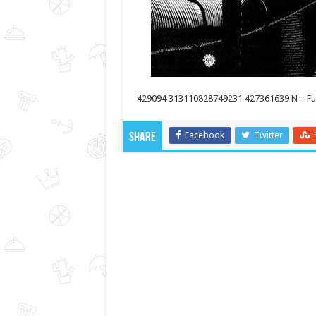
429094 313110828749231 427361639 N – Fun
Facebook
Twitter
Share