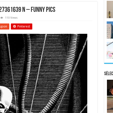
7361639 N – Funny Pics
110 Views
upon
Pinterest
Sélec