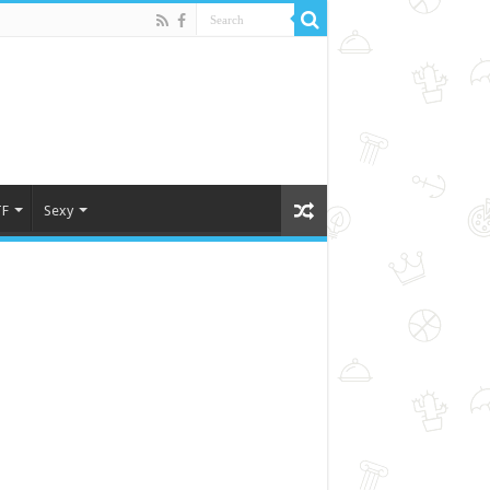
F
Sexy