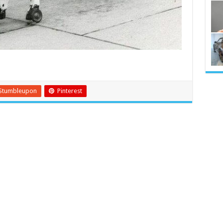
Stumbleupon
Pinterest