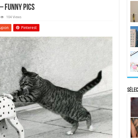
 – Funny Pics
104 Views
upon
Pinterest
Sélec