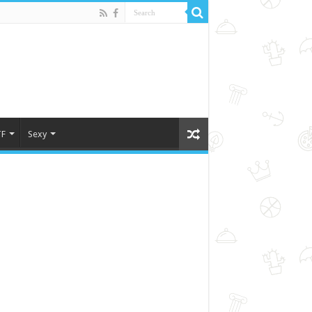
F
Sexy