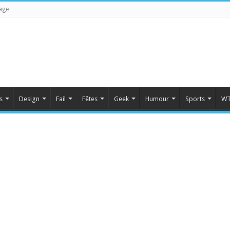
age
s
Design
Fail
Fêtes
Geek
Humour
Sports
WT